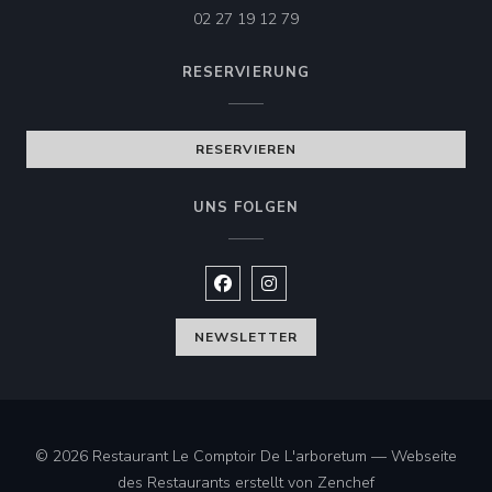
02 27 19 12 79
RESERVIERUNG
RESTAURANT LE COMPTOIR DE L'ARBORETUM
RESERVIEREN
UNS FOLGEN
Facebook ((öffnet ein neues Fenste
Instagram ((öffnet ein neues 
NEWSLETTER
© 2026 Restaurant Le Comptoir De L'arboretum — Webseite
((öffnet ein neue
des Restaurants erstellt von
Zenchef