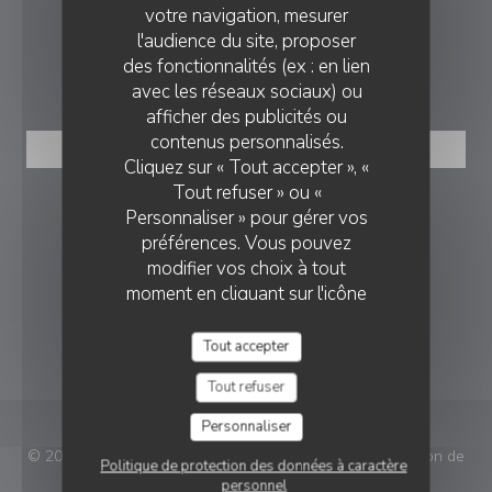
votre navigation, mesurer
02 27 19 12 79
l'audience du site, proposer
des fonctionnalités (ex : en lien
RÉSERVATION
avec les réseaux sociaux) ou
RESTAURANT LE COMPTOIR DE L'ARBORETUM
afficher des publicités ou
contenus personnalisés.
RÉSERVER
Cliquez sur « Tout accepter », «
Tout refuser » ou «
NOUS SUIVRE
Personnaliser » pour gérer vos
préférences. Vous pouvez
modifier vos choix à tout
moment en cliquant sur l'icône
Facebook ((ouvre une nouvelle fenê
Instagram ((ouvre une nouvell
représentant un cookie en bas
NEWSLETTER
à gauche des pages du site.
Tout accepter
Tout refuser
Personnaliser
© 2026 Restaurant Le Comptoir De L'arboretum — Création de
Politique de protection des données à caractère
((ouvre une nouve
site internet restaurant avec
Zenchef
personnel