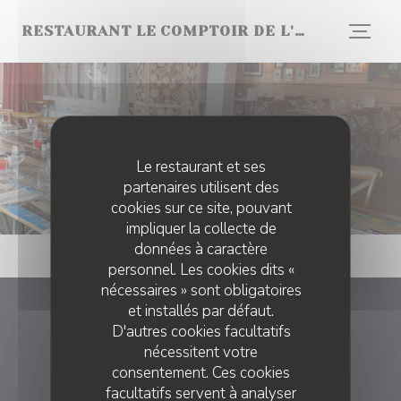
Personnalisation de vos choix en matière de cookies
RESTAURANT LE COMPTOIR DE L'ARBORETUM
Évènements
Le restaurant et ses
partenaires utilisent des
cookies sur ce site, pouvant
impliquer la collecte de
données à caractère
personnel. Les cookies dits «
nécessaires » sont obligatoires
et installés par défaut.
Restaurant Le Comptoir De
D'autres cookies facultatifs
L'arboretum
nécessitent votre
consentement. Ces cookies
((ouvre une n
1 Place du Général Chrétien 27800 Harcourt
facultatifs servent à analyser