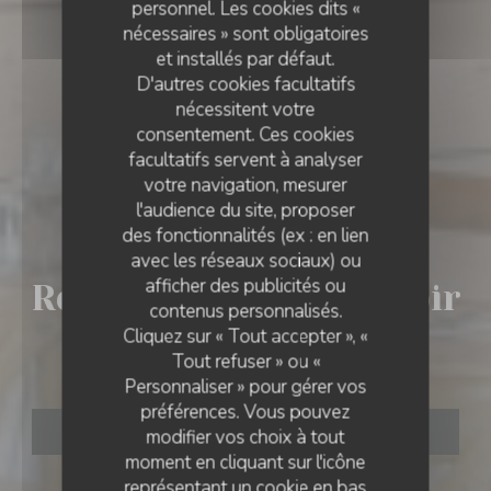
personnel. Les cookies dits «
nécessaires » sont obligatoires
et installés par défaut.
D'autres cookies facultatifs
nécessitent votre
consentement. Ces cookies
facultatifs servent à analyser
votre navigation, mesurer
l'audience du site, proposer
des fonctionnalités (ex : en lien
BISTROT
•
HARCOURT
avec les réseaux sociaux) ou
afficher des publicités ou
Restaurant Le Comptoir
RESTAURANT LE COMPTOIR DE L'ARBORETUM
contenus personnalisés.
Cliquez sur « Tout accepter », «
De L'arboretum
Tout refuser » ou «
Personnaliser » pour gérer vos
préférences. Vous pouvez
RÉSERVER
modifier vos choix à tout
moment en cliquant sur l'icône
représentant un cookie en bas