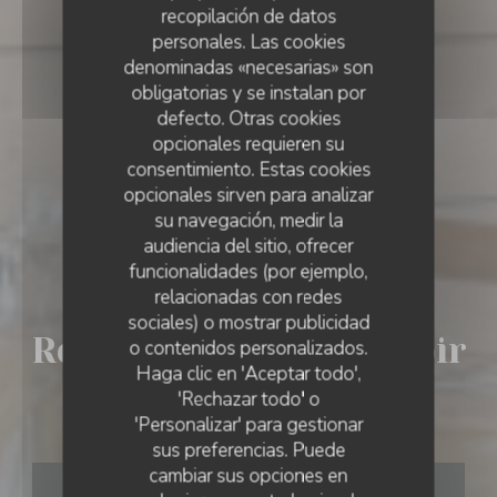
recopilación de datos
personales. Las cookies
denominadas «necesarias» son
obligatorias y se instalan por
defecto. Otras cookies
opcionales requieren su
consentimiento. Estas cookies
opcionales sirven para analizar
su navegación, medir la
audiencia del sitio, ofrecer
funcionalidades (por ejemplo,
relacionadas con redes
PUB
•
HARCOURT
sociales) o mostrar publicidad
Restaurant Le Comptoir
o contenidos personalizados.
RESTAURANT LE COMPTOIR DE L'ARBORETUM
Haga clic en 'Aceptar todo',
'Rechazar todo' o
De L'arboretum
'Personalizar' para gestionar
sus preferencias. Puede
cambiar sus opciones en
RESERVAR UNA MESA