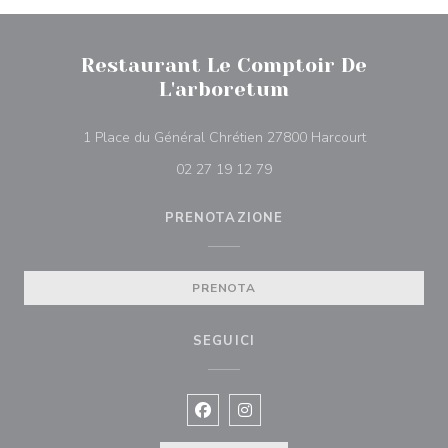
Restaurant Le Comptoir De
L'arboretum
((apre una nu
1 Place du Général Chrétien 27800 Harcourt
02 27 19 12 79
PRENOTAZIONE
PRENOTA
SEGUICI
Facebook ((apre una nuova finestra)
Instagram ((apre una nuova fi