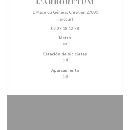
L'ARBORETUM
1 Place du Général Chrétien 27800
((abre en una nueva ventana)
Harcourt
02 27 19 12 79
Metro
non
Estación de bicicletas
oui
Aparcamiento
oui