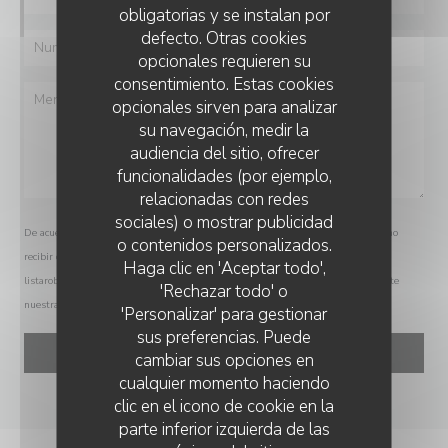
obligatorias y se instalan por
defecto. Otras cookies
opcionales requieren su
consentimiento. Estas cookies
opcionales sirven para analizar
su navegación, medir la
audiencia del sitio, ofrecer
funcionalidades (por ejemplo,
relacionadas con redes
sociales) o mostrar publicidad
De acuerdo con la normativa de protección de datos, puede ejercer su derecho a no
o contenidos personalizados.
RESTAURANT LE COMPTOIR DE L'ARBORETUM
recibir comunicaciones comerciales inscribiéndose en la Lista Robinson:
Haga clic en 'Aceptar todo',
listarobinson.es
. Para más información sobre el tratamiento de sus datos, consulte
'Rechazar todo' o
nuestra
política de privacidad
.
'Personalizar' para gestionar
sus preferencias. Puede
cambiar sus opciones en
cualquier momento haciendo
clic en el icono de cookie en la
parte inferior izquierda de las