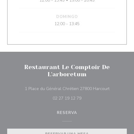
12:00 - 13:45
19:00 - 20:45
•
DOMINGO
12:00 - 13:45
Restaurant Le Comptoir De
L'arboretum
((abre en un
1 Place du Général Chrétien 27800 Harcourt
02 27 19 12 79
RESERVA
RESERVAR UNA MESA